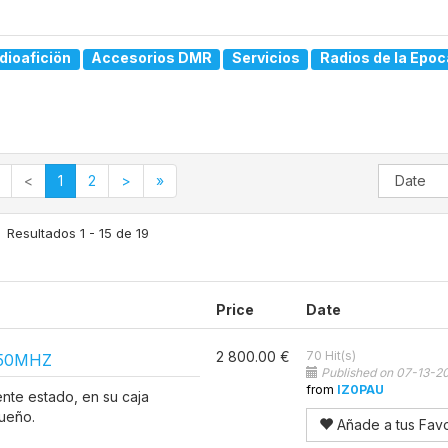
dioaficiön
Accesorios DMR
Servicios
Radios de la Epoc
<
1
2
>
»
Resultados 1 - 15 de 19
Price
Date
2 800.00 €
70 Hit(s)
-50MHZ
Published on 07-13-2
from
IZ0PAU
nte estado, en su caja
dueño.
Añade a tus Favo