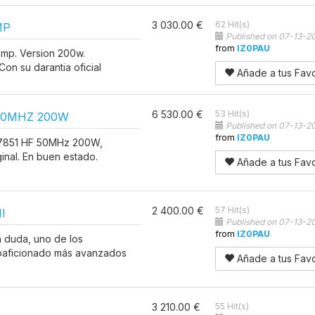
3 030.00 €
62 Hit(s)
MP
Published on 07-13-2
from
IZ0PAU
-mp. Version 200w.
on su darantia oficial
Añade a tus Favo
6 530.00 €
53 Hit(s)
 50MHZ 200W
Published on 07-13-2
from
IZ0PAU
-7851 HF 50MHz 200W,
inal. En buen estado.
Añade a tus Favo
2 400.00 €
57 Hit(s)
I
Published on 07-13-2
from
IZ0PAU
n duda, uno de los
ioaficionado más avanzados
Añade a tus Favo
3 210.00 €
55 Hit(s)