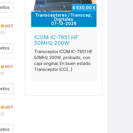
ritos
6 530.00 €
Transceptores / Transcep,
Digitales
07-13-2026
HOT
025
ICOM IC-7851 HF
50MHz 200W
ritos
Transceptor ICOM IC-7851 HF
50MHz 200W, probado, con
caja original. En buen estado.
HOT
Transceptor ICO[...]
025
ritos
HOT
025
ritos