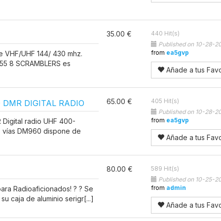
35.00 €
440 Hit(s)
Published on 10-28-2
from
ea5gvp
e VHF/UHF 144/ 430 mhz.
L-55 8 SCRAMBLERS es
Añade a tus Favo
65.00 €
405 Hit(s)
 DMR DIGITAL RADIO
Published on 10-28-2
from
ea5gvp
igital radio UHF 400-
 vías DM960 dispone de
Añade a tus Favo
80.00 €
589 Hit(s)
Published on 10-25-2
from
admin
ara Radioaficionados! ? ?️ Se
u caja de aluminio serigr[...]
Añade a tus Favo