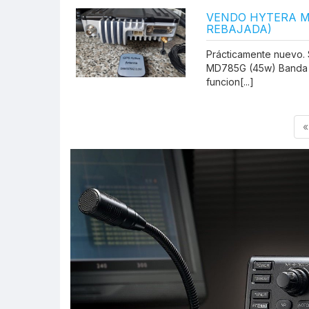
VENDO HYTERA M
REBAJADA)
Prácticamente nuevo.
MD785G (45w) Banda U
funcion[...]
«