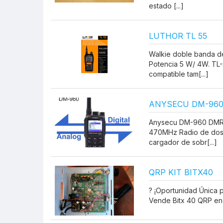
estado [...]
LUTHOR TL 55
Walkie doble banda d
Potencia 5 W/ 4W. T
compatible tam[...]
ANYSECU DM-960
Anysecu DM-960 DMR D
470MHz Radio de dos
cargador de sobr[...]
QRP KIT BITX40
? ¡Oportunidad Única p
Vende Bitx 40 QRP en s