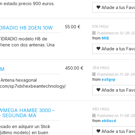
en estado precio 900 euros.
Añade a tus Favo
55.00 €
516 Hit(s)
IDRADIO H8 2GEN 10W
Published on 12-26-2
from
MIB
TIDRADIO modelo H8 de
Viene con dos antenas. Una
Añade a tus Favo
450.00 €
354 Hit(s)
AM
Published on 11-26-2
from
ea5gvp
F Antena hexagonal
k.com/sp7idxhexbeamtechnology/
Añade a tus Favo
482 Hit(s)
 WMEGA HAMBE 3000 –
– SEGUNDA MA
Published on 11-06-2
from
eb6acd
esado en adquirir un Stick
Añade a tus Favo
ltimo modelo) en buen