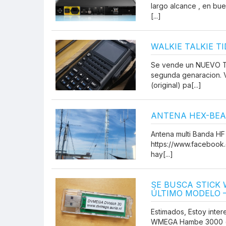
largo alcance , en bu
[...]
WALKIE TALKIE T
Se vende un NUEVO 
segunda genaracion. 
(original) pa[...]
ANTENA HEX-BE
Antena multi Banda H
https://www.faceboo
hay[...]
SE BUSCA STICK
ÚLTIMO MODELO 
Estimados, Estoy inter
WMEGA Hambe 3000 (ú