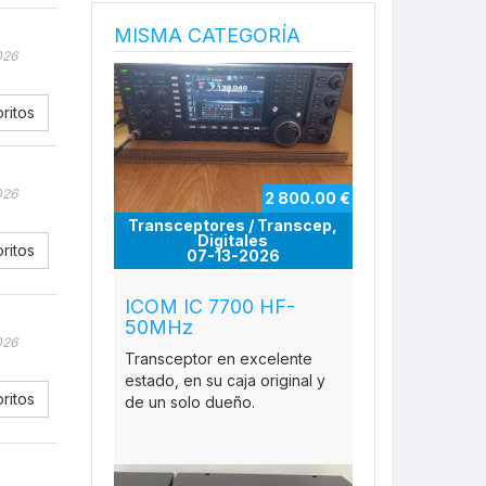
MISMA CATEGORÍA
026
ritos
026
2 800.00 €
Transceptores / Transcep,
Digitales
ritos
07-13-2026
ICOM IC 7700 HF-
50MHz
026
Transceptor en excelente
estado, en su caja original y
ritos
de un solo dueño.