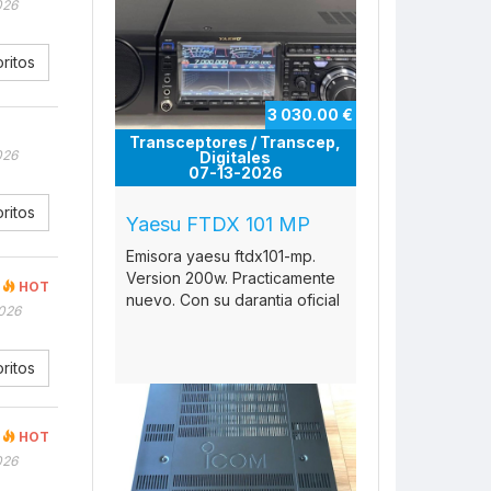
026
ritos
3 030.00 €
Transceptores / Transcep,
026
Digitales
07-13-2026
ritos
Yaesu FTDX 101 MP
Emisora yaesu ftdx101-mp.
Version 200w. Practicamente
HOT
nuevo. Con su darantia oficial
026
ritos
HOT
026