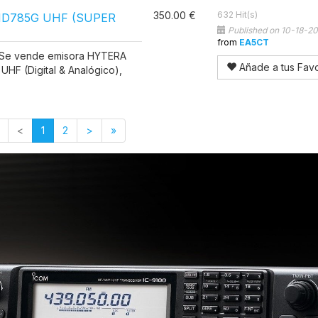
350.00 €
632 Hit(s)
D785G UHF (SUPER
Published on 10-18-2
from
EA5CT
 Se vende emisora HYTERA
Añade a tus Favo
HF (Digital & Analógico),
<
1
2
>
»