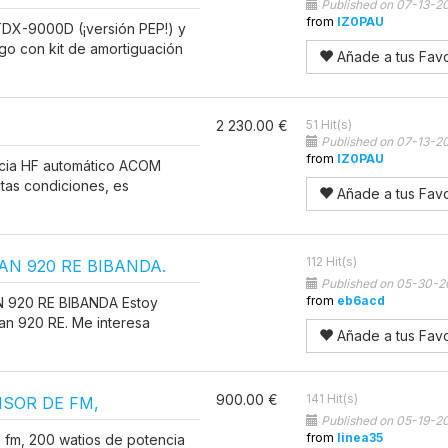
Published on 07-13-2
from
IZ0PAU
DX-9000D (¡versión PEP!) y
go con kit de amortiguación
Añade a tus Favo
2 230.00 €
51 Hit(s)
Published on 07-13-2
from
IZ0PAU
ncia HF automático ACOM
tas condiciones, es
Añade a tus Favo
112 Hit(s)
N 920 RE BIBANDA.
Published on 05-30-2
from
eb6acd
920 RE BIBANDA Estoy
n 920 RE. Me interesa
Añade a tus Favo
900.00 €
141 Hit(s)
ISOR DE FM,
Published on 05-19-2
from
linea35
 fm, 200 watios de potencia