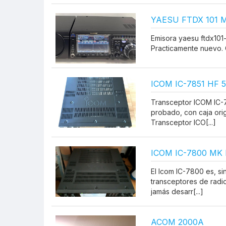
YAESU FTDX 101 
Emisora yaesu ftdx101
Practicamente nuevo. C
ICOM IC-7851 HF
Transceptor ICOM IC
probado, con caja orig
Transceptor ICO[...]
ICOM IC-7800 MK I
El Icom IC-7800 es, si
transceptores de rad
jamás desarr[...]
ACOM 2000A