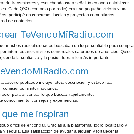
rando transmisores y escuchando cada señal, intentando establecer
íses. Cada QSO (contacto por radio) era una pequeña victoria y una
os, participé en concursos locales y proyectos comunitarios,
 red de contactos.
crear TeVendoMiRadio.com
que muchos radioaficionados buscaban un lugar confiable para comprar
por intermediarios ni sitios comerciales saturados de anuncios. Quise
e, donde la confianza y la pasión fueran lo más importante.
 TeVendoMiRadio.com
ccesorio publicado incluye fotos, descripción y estado real.
n comisiones ni intermediarios.
recio, para encontrar lo que buscas rápidamente.
e conocimiento, consejos y experiencias.
 que me inspiran
o difícil de encontrar. Gracias a la plataforma, logró localizarlo y
y segura. Esa satisfacción de ayudar a alguien y fortalecer la