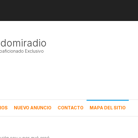
ndomiradio
ioaficionado Exclusivo
IOS
NUEVO ANUNCIO
CONTACTO
MAPA DEL SITIO
uién soy y por qué creé