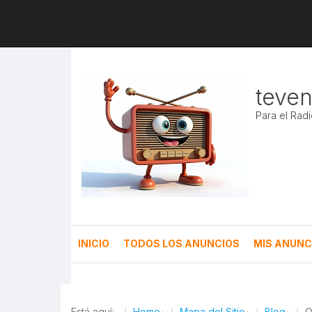
teve
Para el Rad
INICIO
TODOS LOS ANUNCIOS
MIS ANUNC
Está aquí:
Home
Mapa del Sitio
Blog
Q